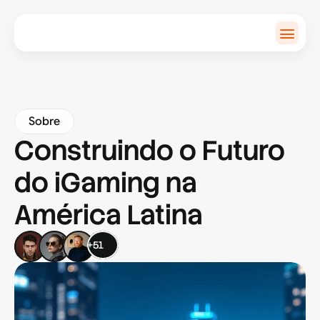
Sobre
Mercado
Contato
Sobre
FAQ
Construindo o Futuro
do iGaming na
América Latina
+51