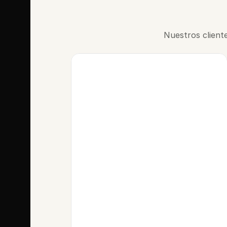
Nuestros client
William M
CEO de NovaTech
¡Este mercado es el 
mejor que hay!
Facturaba 300.000 R$ al 
mes como afiliado y me 
costaba escalar más. 
Cuando migré poco a 
poco a este mercado, 
facturé más de 2 millones 
de R$ al mes.