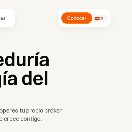
Conocer
tes
ES
duría 
a del 
peres tu propio bróker 
e crece contigo.