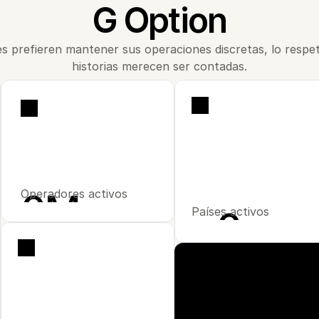
G Option
es prefieren mantener sus operaciones discretas, lo respe
historias merecen ser contadas.
0
Operadores activos
M
+
Países activos
0