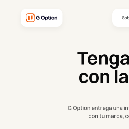
So
Tenga 
con la
G Option entrega una in
con tu marca, c