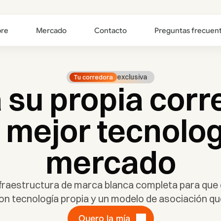
bre
Mercado
Contacto
Preguntas frecuen
exclusiva
Tu corredora
su propia corre
 mejor tecnologí
mercado
fraestructura de marca blanca completa para que o
on tecnología propia y un modelo de asociación qu
Quero la mía